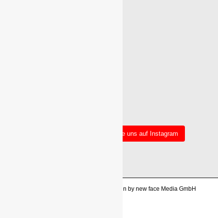
Mehr Beiträge
Folge uns auf Instagram
Copyright 2026 All Right reserved. Design by new face Media GmbH
Impressum
Datenschutzerklärung