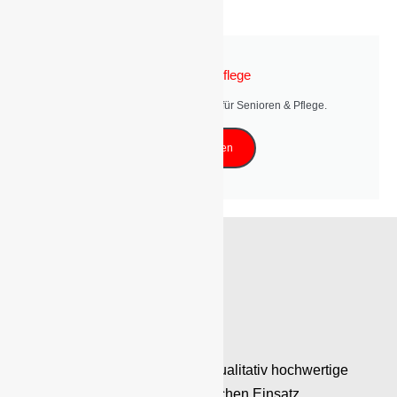
Senioren & Pflege
Entdecken Sie unsere Angebot für Senioren & Pflege.
Mehr erfahren
Wir stehen seit 1990 für eine qualitativ hochwertige
Arbeit und unseren ehrenamtlichen Einsatz.