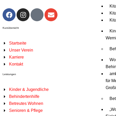
Kit
Kit
Kit
Kurzübersicht
Kin
Wern
Startseite
Beh
Unser Verein
Karriere
Woh
Kontakt
Behi
amb
Leistungen
für M
Groß
Kinder & Jugendliche
Behindertenhilfe
Be
Betreutes Wohnen
„W
Senioren & Pflege